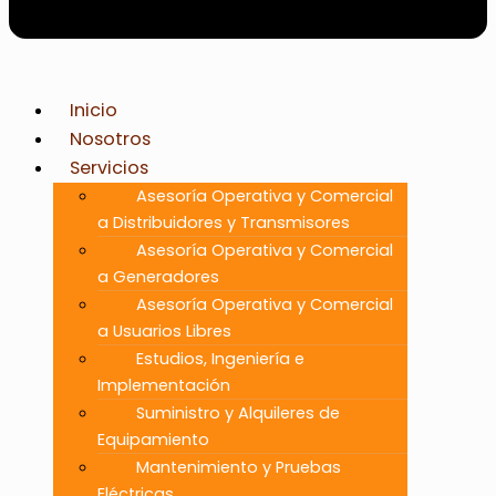
Inicio
Nosotros
Servicios
Asesoría Operativa y Comercial
a Distribuidores y Transmisores
Asesoría Operativa y Comercial
a Generadores
Asesoría Operativa y Comercial
a Usuarios Libres
Estudios, Ingeniería e
Implementación
Suministro y Alquileres de
Equipamiento
Mantenimiento y Pruebas
Eléctricas