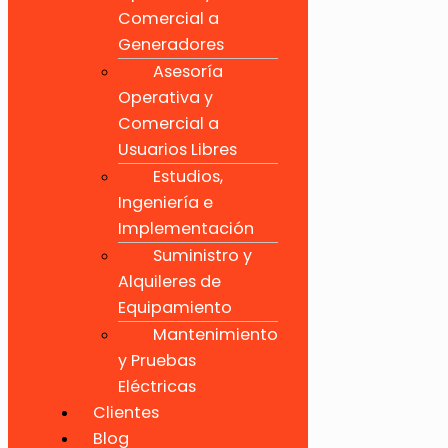
Comercial a
Generadores
Asesoría
Operativa y
Comercial a
Usuarios Libres
Estudios,
Ingeniería e
Implementación
Suministro y
Alquileres de
Equipamiento
Mantenimiento
y Pruebas
Eléctricas
Clientes
Blog