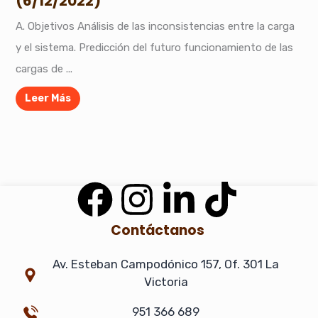
(6/12/2022)
A. Objetivos Análisis de las inconsistencias entre la carga
y el sistema. Predicción del futuro funcionamiento de las
cargas de ...
Leer Más
F
I
L
T
a
n
i
i
Contáctanos
c
s
n
k
Av. Esteban Campodónico 157, Of. 301 La
Victoria
e
t
k
t
951 366 689