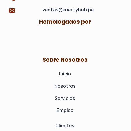
b
a
e
o
ventas@energyhub.pe
o
g
d
k
Homologados por
o
r
i
k
a
n
Sobre Nosotros
m
-
Inicio
i
Nosotros
n
Servicios
Empleo
Clientes