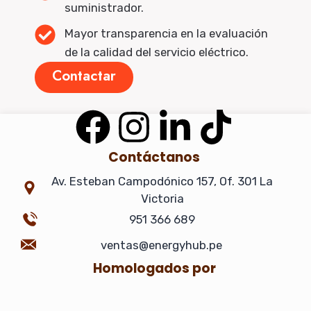
suministrador.
Mayor transparencia en la evaluación
de la calidad del servicio eléctrico.
Contactar
F
I
L
T
a
n
i
i
Contáctanos
Av. Esteban Campodónico 157, Of. 301 La
c
s
n
k
Victoria
e
t
k
t
951 366 689
ventas@energyhub.pe
b
a
e
o
Homologados por
o
g
d
k