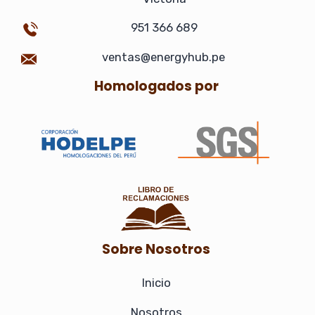
k
a
n
m
-
951 366 689
i
n
ventas@energyhub.pe
Homologados por
Sobre Nosotros
Inicio
Nosotros