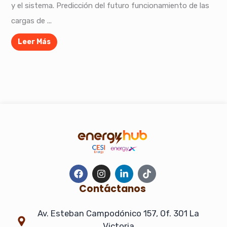
y el sistema. Predicción del futuro funcionamiento de las
cargas de ...
Leer Más
F
I
L
T
a
n
i
i
c
s
n
k
Contáctanos
e
t
k
t
b
a
e
o
Av. Esteban Campodónico 157, Of. 301 La
o
g
d
k
o
r
i
Victoria