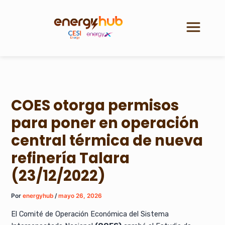
Ir
al
contenido
COES otorga permisos
para poner en operación
central térmica de nueva
refinería Talara
(23/12/2022)
Por
energyhub
/
mayo 26, 2026
El Comité de Operación Económica del Sistema