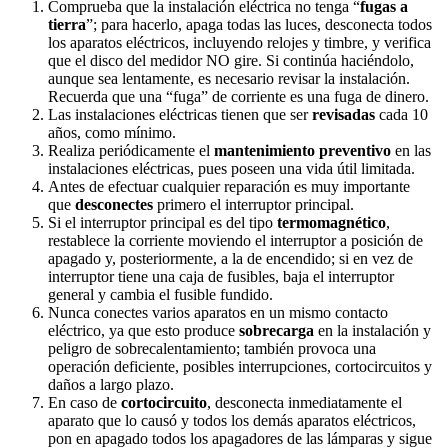
Comprueba que la instalación eléctrica no tenga “
fugas a
tierra
”; para hacerlo, apaga todas las luces, desconecta todos
los aparatos eléctricos, incluyendo relojes y timbre, y verifica
que el disco del medidor NO gire. Si continúa haciéndolo,
aunque sea lentamente, es necesario revisar la instalación.
Recuerda que una “fuga” de corriente es una fuga de dinero.
Las instalaciones eléctricas tienen que ser
revisadas
cada 10
años, como mínimo.
Realiza periódicamente el
mantenimiento preventivo
en las
instalaciones eléctricas, pues poseen una vida útil limitada.
Antes de efectuar cualquier reparación es muy importante
que
desconectes
primero el interruptor principal.
Si el interruptor principal es del tipo
termomagnético
,
restablece la corriente moviendo el interruptor a posición de
apagado y, posteriormente, a la de encendido; si en vez de
interruptor tiene una caja de fusibles, baja el interruptor
general y cambia el fusible fundido.
Nunca conectes varios aparatos en un mismo contacto
eléctrico, ya que esto produce
sobrecarga
en la instalación y
peligro de sobrecalentamiento; también provoca una
operación deficiente, posibles interrupciones, cortocircuitos y
daños a largo plazo.
En caso de
cortocircuito
, desconecta inmediatamente el
aparato que lo causó y todos los demás aparatos eléctricos,
pon en apagado todos los apagadores de las lámparas y sigue