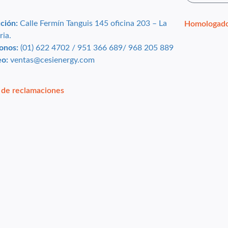
ción:
Calle Fermín Tanguis 145 oficina 203 – L
a
Homologado
ria.
onos:
(01) 622 4702 / 951 366 689/
968 205 889
eo:
ventas@cesienergy.com
 de reclamaciones