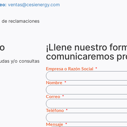
eo:
ventas@cesienergy.com
o de reclamaciones
go
¡Llene nuestro for
comunicaremos pr
udas y/o consultas
Empresa o Razón Social
Nombre
Correo
Teléfono
Mensaje