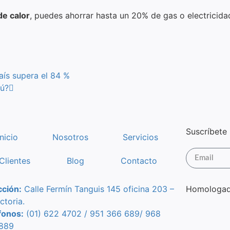
de calor
, puedes ahorrar hasta un 20% de gas o electricida
país supera el 84 %
rú?
Suscríbete 
Inicio
Nosotros
Servicios
Clientes
Blog
Contacto
cción:
Calle Fermín Tanguis 145 oficina 203 –
Homologad
ctoria.
fonos:
(01) 622 4702 / 951 366 689/
968
889