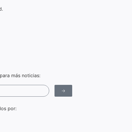
d.
para más noticias:
🡢
os por: