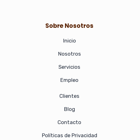
o
r
i
k
a
n
Sobre Nosotros
m
-
Inicio
i
Nosotros
n
Servicios
Empleo
Clientes
Blog
Contacto
Políticas de Privacidad