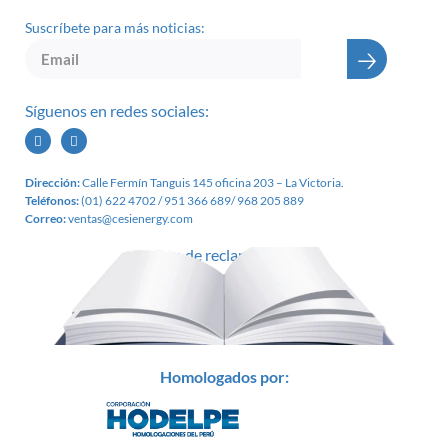
Suscríbete para más noticias:
🡢
Síguenos en redes sociales:
Dirección:
Calle Fermín Tanguis 145 oficina 203 – L
a Victoria.
Teléfonos:
(01) 622 4702 / 951 366 689/
968 205 889
Correo:
ventas@cesienergy.com
Libro de reclamaciones
Homologados por: