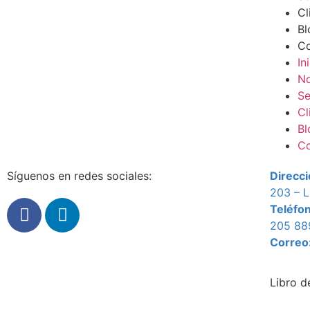
Cl
Bl
Co
In
No
Se
Cl
Bl
Co
Síguenos en redes sociales:
Direcci
203 – L
Teléfo
205 88
Correo
Libro d