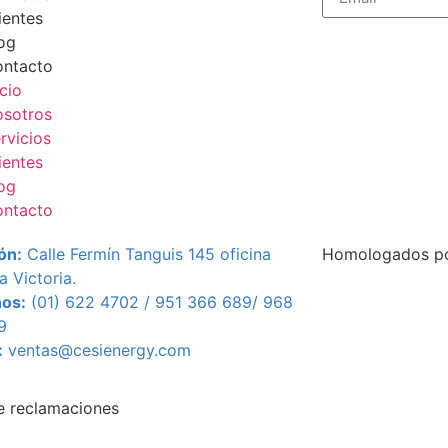
ientes
og
ntacto
icio
sotros
rvicios
ientes
og
ntacto
ón:
Calle Fermín Tanguis 145 oficina
Homologados po
a Victoria.
nos:
(01) 622 4702 / 951 366 689/
968
9
:
ventas@cesienergy.com
e reclamaciones