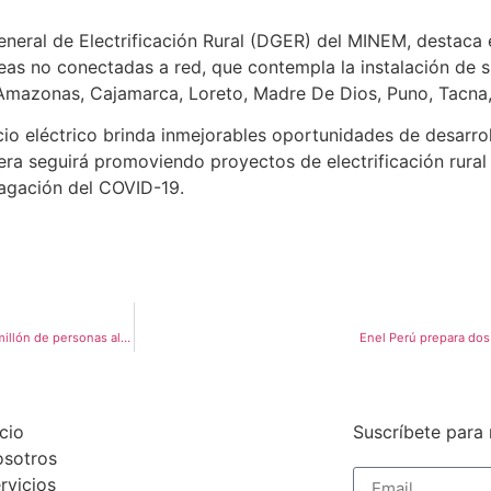
eneral de Electrificación Rural (DGER) del MINEM, destaca 
eas no conectadas a red, que contempla la instalación de s
 Amazonas, Cajamarca, Loreto, Madre De Dios, Puno, Tacna,
cio eléctrico brinda inmejorables oportunidades de desarro
era seguirá promoviendo proyectos de electrificación rural
pagación del COVID-19.
Estas son las propuestas para que el gas natural pueda llegar a más de un millón de personas al año
Enel Perú prepara dos
icio
Suscríbete para 
sotros
rvicios