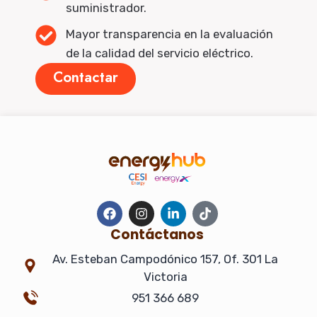
suministrador.
Mayor transparencia en la evaluación
de la calidad del servicio eléctrico.
Contactar
F
I
L
T
a
n
i
i
c
s
n
k
Contáctanos
e
t
k
t
b
a
e
o
Av. Esteban Campodónico 157, Of. 301 La
o
g
d
k
Victoria
o
r
i
k
a
n
951 366 689
m
-