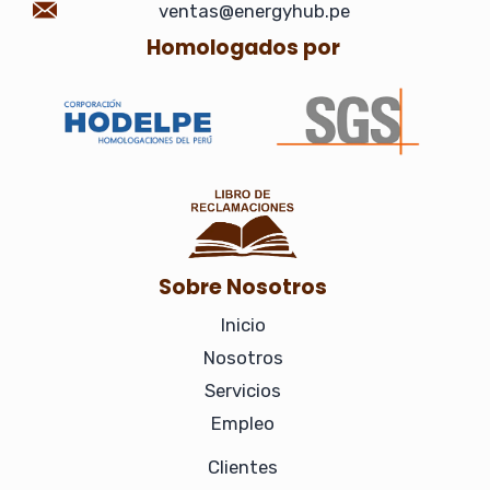
i
ventas@energyhub.pe
n
Homologados por
Sobre Nosotros
Inicio
Nosotros
Servicios
Empleo
Clientes