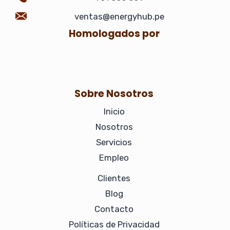
e
t
k
t
ventas@energyhub.pe
b
a
e
o
Homologados por
o
g
d
k
o
r
i
Sobre Nosotros
k
a
n
Inicio
m
-
Nosotros
Servicios
i
Empleo
n
Clientes
Blog
Contacto
Políticas de Privacidad