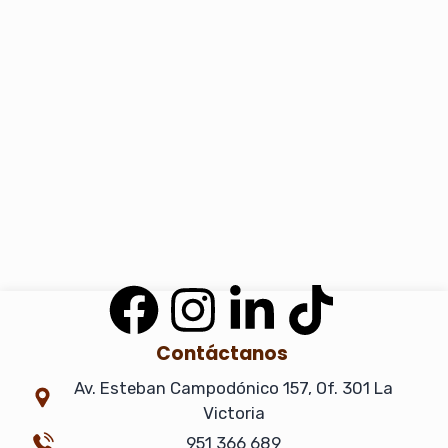
F
I
L
T
a
n
i
i
Contáctanos
Av. Esteban Campodónico 157, Of. 301 La
c
s
n
k
Victoria
951 366 689