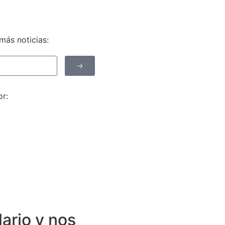
más noticias:
🡢
r:
lario y nos