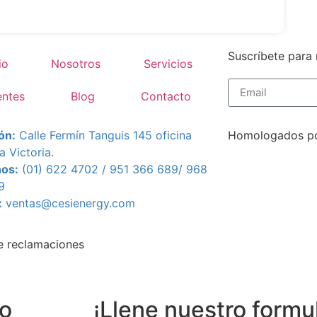
Suscríbete para 
io
Nosotros
Servicios
entes
Blog
Contacto
ón:
Calle Fermín Tanguis 145 oficina
Homologados po
a Victoria.
nos:
(01) 622 4702 / 951 366 689/
968
9
:
ventas@cesienergy.com
e reclamaciones
go
¡Llene nuestro formu